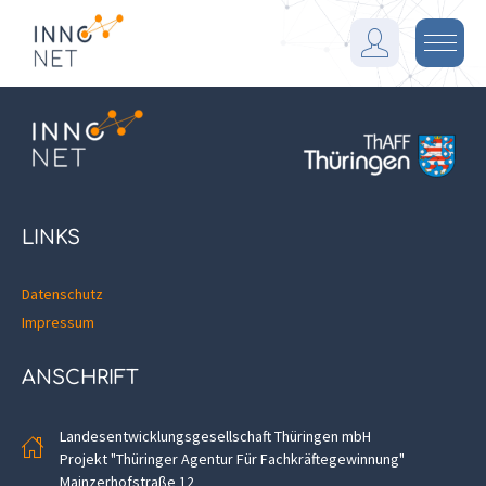
I
n
M
n
e
o
n
F
ü
a
r
m
LINKS
Datenschutz
Impressum
ANSCHRIFT
Landesentwicklungsgesellschaft Thüringen mbH
Projekt "Thüringer Agentur Für Fachkräftegewinnung"
Mainzerhofstraße 12