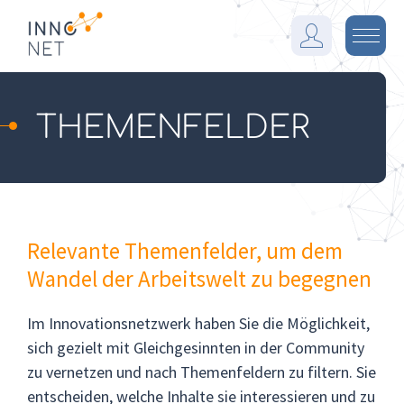
I
n
M
n
e
o
n
F
ü
THEMENFELDER
a
r
m
Relevante Themenfelder, um dem
Wandel der Arbeitswelt zu begegnen
Im Innovationsnetzwerk haben Sie die Möglichkeit,
sich gezielt mit Gleichgesinnten in der Community
zu vernetzen und nach Themenfeldern zu filtern. Sie
entscheiden, welche Inhalte sie interessieren und zu