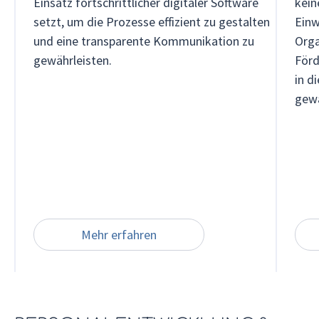
Einsatz fortschrittlicher digitaler Software
kein
setzt, um die Prozesse effizient zu gestalten
Einw
und eine transparente Kommunikation zu
Orga
gewährleisten.
Förd
in d
gewä
Mehr erfahren