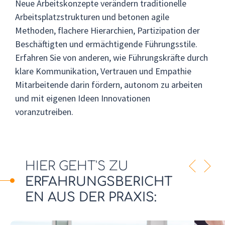
Neue Arbeitskonzepte verändern traditionelle
Arbeitsplatzstrukturen und betonen agile
Methoden, flachere Hierarchien, Partizipation der
Beschäftigten und ermächtigende Führungsstile.
Erfahren Sie von anderen, wie Führungskräfte durch
klare Kommunikation, Vertrauen und Empathie
Mitarbeitende darin fördern, autonom zu arbeiten
und mit eigenen Ideen Innovationen
voranzutreiben.
HIER GEHT'S ZU
Z
W
ERFAHRUNGSBERICHT
u
e
EN AUS DER PRAXIS:
r
i
ü
t