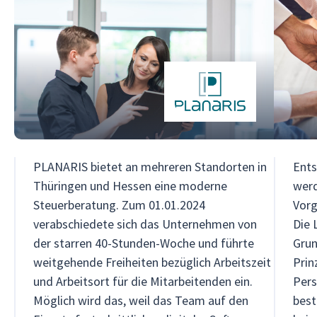
c
e
k
r
PLANARIS bietet an mehreren Standorten in
Ents
Thüringen und Hessen eine moderne
werd
Steuerberatung. Zum 01.01.2024
Vorg
verabschiedete sich das Unternehmen von
Die 
der starren 40-Stunden-Woche und führte
Gru
weitgehende Freiheiten bezüglich Arbeitszeit
Prinz
und Arbeitsort für die Mitarbeitenden ein.
Pers
Möglich wird das, weil das Team auf den
best