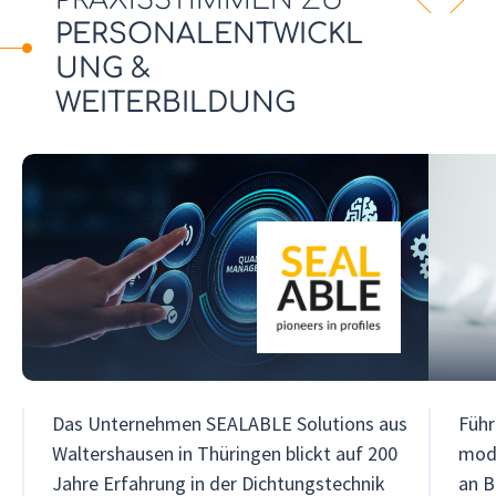
Z
W
PERSONALENTWICKL
u
e
UNG &
r
i
WEITERBILDUNG
ü
t
c
e
k
r
Das Unternehmen SEALABLE Solutions aus
Führ
Waltershausen in Thüringen blickt auf 200
mod
Jahre Erfahrung in der Dichtungstechnik
an B