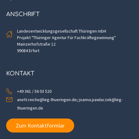
ANSCHRIFT
Landesentwicklungsgesellschaft Thüringen mbH
Projekt "Thüringer Agentur Für Fachkräftegewinnung"
Mainzerhofstraße 12
99084 Erfurt
KONTAKT
+49 361 / 56 03 520
anett.reiche@leg-thueringen.de; joanna.pawlaczek@leg-
thueringen.de
Zum Kontaktformlar