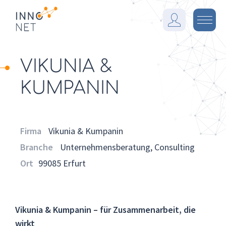
I
n
M
n
e
o
n
VIKUNIA &
F
ü
a
KUMPANIN
r
m
Firma
Vikunia & Kumpanin
Branche
Unternehmensberatung, Consulting
Ort
99085 Erfurt
Vikunia & Kumpanin – für Zusammenarbeit, die
wirkt