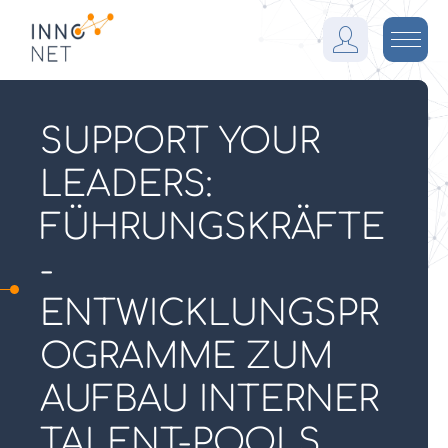
I
n
M
n
e
o
n
F
ü
SUPPORT YOUR
a
LEADERS:
r
m
FÜHRUNGSKRÄFTE
-
ENTWICKLUNGSPR
OGRAMME ZUM
AUFBAU INTERNER
TALENT-POOLS