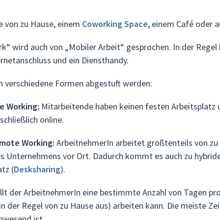
e von zu Hause, einem
Coworking Space
, einem Café oder 
“ wird auch von „Mobiler Arbeit“ gesprochen. In der Regel
ernetanschluss und ein Diensthandy.
n verschiedene Formen abgestuft werden:
e Working:
Mitarbeitende haben keinen festen Arbeitsplatz u
hließlich online.
emote Working:
ArbeitnehmerIn arbeitet größtenteils von zu 
es Unternehmens vor Ort. Dadurch kommt es auch zu hybriden 
tz (
Desksharing
).
lt der ArbeitnehmerIn eine bestimmte Anzahl von Tagen pr
in der Regel von zu Hause aus) arbeiten kann. Die meiste Zei
nwesend ist.